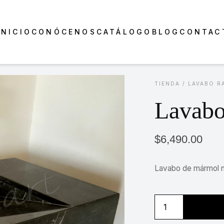
INICIO
CONÓCENOS
CATÁLOGO
BLOG
CONTAC
TIENDA
/
LAVABO R
Lavab
$
6,490.00
Lavabo de mármol 
Lavabo
Dumont