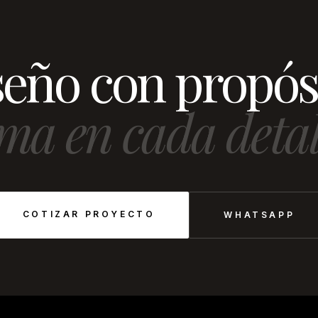
eño con propós
ma en cada detal
COTIZAR PROYECTO
WHATSAPP