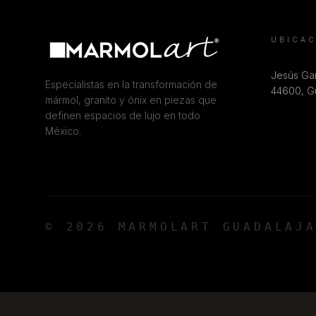
UBICA
Jesús Gar
Especialistas en la transformación de
44600, Gu
mármol, granito y ónix en piezas que
definen espacios de lujo en todo
México.
© 2026 MARMOLART GUADALAJ