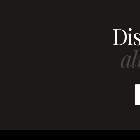
Dis
al