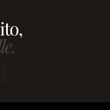
ito,
le.