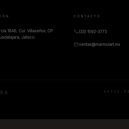
CIÓN
CONTACTO
cía 1846, Col. Villaseñor, CP
call
(33) 1592-3773
adalajara, Jalisco.
mail
ventas@marmolart.mx
AVISO D
ARA