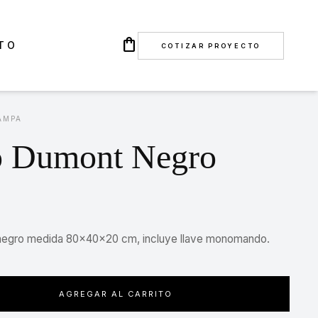
shopping_bag
TO
COTIZAR PROYECTO
AMPA
o Dumont Negro
negro medida 80x40x20 cm, incluye llave monomando.
AGREGAR AL CARRITO