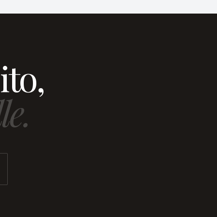
ito,
le.