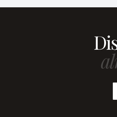
Dis
al