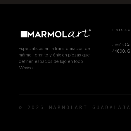
UBICA
Jesús Gar
Especialistas en la transformación de
44600, Gu
mármol, granito y ónix en piezas que
definen espacios de lujo en todo
México.
© 2026 MARMOLART GUADALAJ