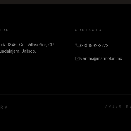
CIÓN
CONTACTO
cía 1846, Col. Villaseñor, CP
call
(33) 1592-3773
adalajara, Jalisco.
mail
ventas@marmolart.mx
AVISO D
ARA