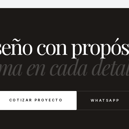
eño con propós
ma en cada detal
COTIZAR PROYECTO
WHATSAPP