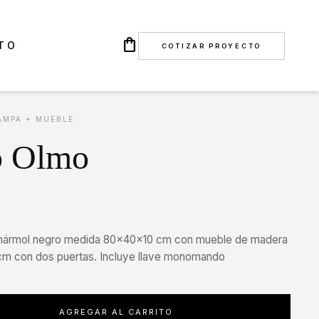
shopping_bag
TO
COTIZAR PROYECTO
AMPA + MUEBLE
o Olmo
ármol negro medida 80x40x10 cm con mueble de madera
 con dos puertas. Incluye llave monomando
AGREGAR AL CARRITO