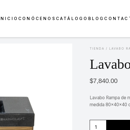
INICIO
CONÓCENOS
CATÁLOGO
BLOG
CONTAC
TIENDA
/
LAVABO R
Lavab
$
7,840.00
Lavabo Rampa de m
medida 80x40x40 cm
Lavabo