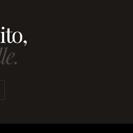
ito,
le.