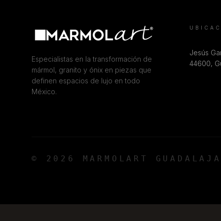
UBICA
Jesús Gar
Especialistas en la transformación de
44600, Gu
mármol, granito y ónix en piezas que
definen espacios de lujo en todo
México.
© 2026 MARMOLART GUADALAJ