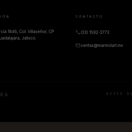
CIÓN
CONTACTO
cía 1846, Col. Villaseñor, CP
call
(33) 1592-3773
adalajara, Jalisco.
mail
ventas@marmolart.mx
AVISO D
ARA