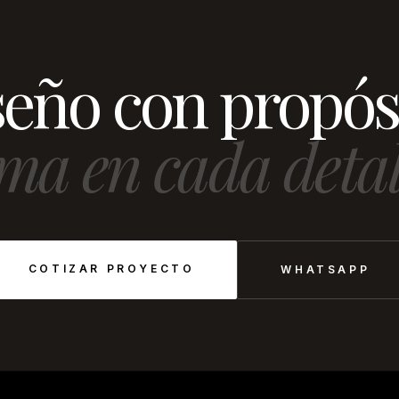
eño con propós
ma en cada detal
COTIZAR PROYECTO
WHATSAPP