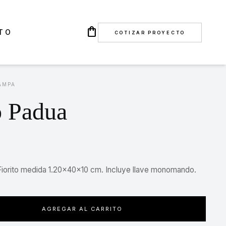
shopping_bag
TO
COTIZAR PROYECTO
AMPA
 Padua
iorito medida 1.20x40x10 cm. Incluye llave monomando.
AGREGAR AL CARRITO