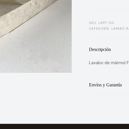
cantidad
SKU: LRPF-120
CATEGORÍA:
LAVABO R
Descripción
Lavabo de mármol Fi
Envíos y Garantía