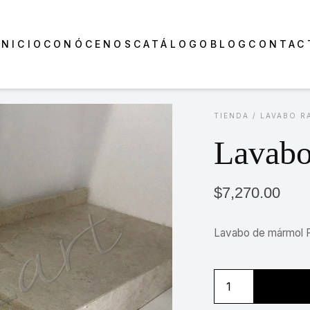
INICIO
CONÓCENOS
CATÁLOGO
BLOG
CONTAC
TIENDA
/
LAVABO R
Lavabo
$
7,270.00
Lavabo de mármol F
Lavabo
Padua