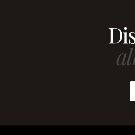
Dis
al