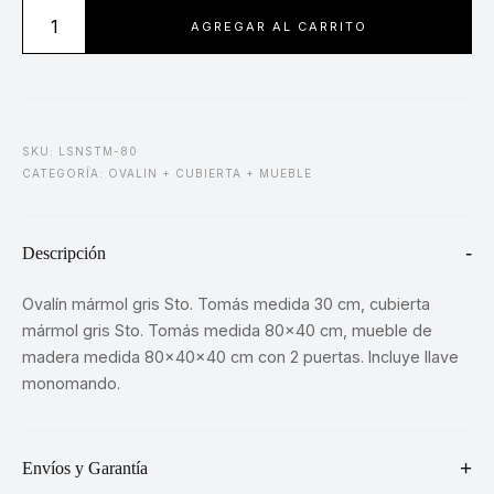
Lavabo
AGREGAR AL CARRITO
San
Marino
cantidad
SKU: LSNSTM-80
CATEGORÍA:
OVALIN + CUBIERTA + MUEBLE
Descripción
Ovalín mármol gris Sto. Tomás medida 30 cm, cubierta
mármol gris Sto. Tomás medida 80×40 cm, mueble de
madera medida 80x40x40 cm con 2 puertas. Incluye llave
monomando.
Envíos y Garantía