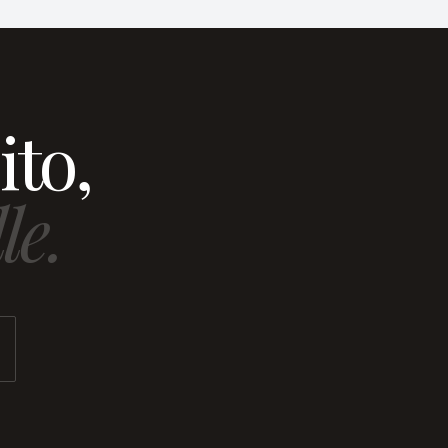
ito,
le.