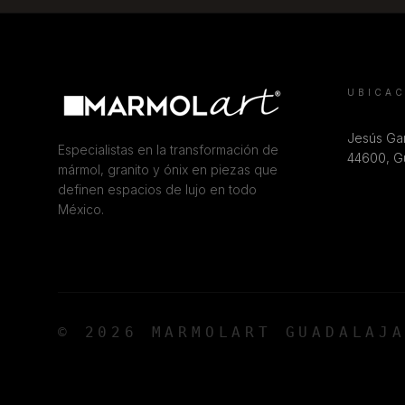
UBICA
Jesús Gar
Especialistas en la transformación de
44600, Gu
mármol, granito y ónix en piezas que
definen espacios de lujo en todo
México.
© 2026 MARMOLART GUADALAJ