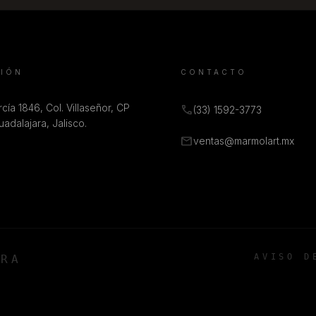
CIÓN
CONTACTO
cía 1846, Col. Villaseñor, CP
call
(33) 1592-3773
adalajara, Jalisco.
mail
ventas@marmolart.mx
AVISO D
ARA