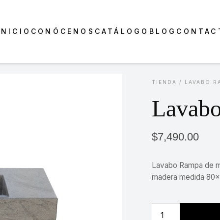
INICIO
CONÓCENOS
CATÁLOGO
BLOG
CONTAC
TIENDA
/
LAVABO R
Lavabo
$
7,490.00
Lavabo Rampa de m
madera medida 80x
Lavabo