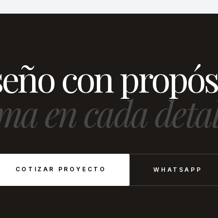
eño con propós
ma en cada detal
COTIZAR PROYECTO
WHATSAPP