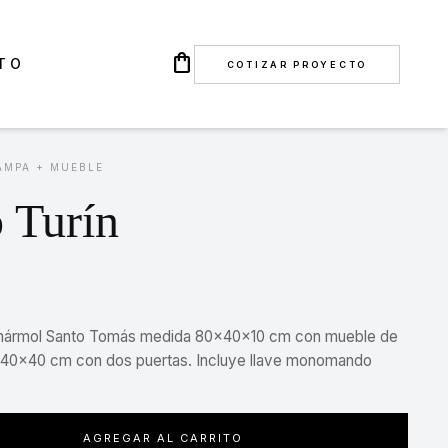
shopping_bag
TO
COTIZAR PROYECTO
AMPA + MUEBLE
 Turín
ármol Santo Tomás medida 80x40x10 cm con mueble de
40x40 cm con dos puertas. Incluye llave monomando
AGREGAR AL CARRITO