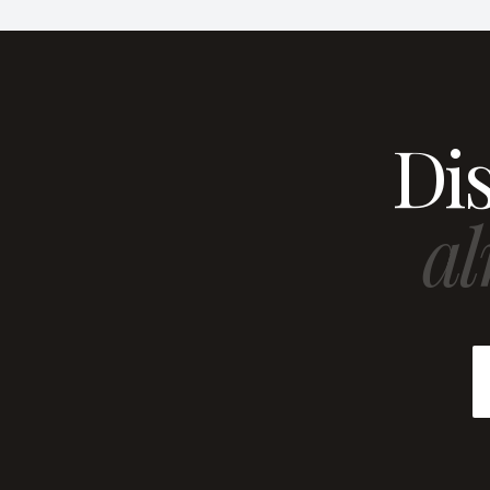
Dis
al