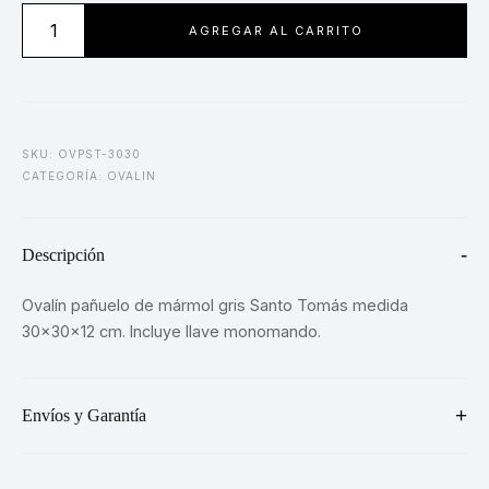
Ovalín
AGREGAR AL CARRITO
Pañuelo
Gris
30
cm
cantidad
SKU: OVPST-3030
CATEGORÍA:
OVALIN
Descripción
Ovalín pañuelo de mármol gris Santo Tomás medida
30x30x12 cm. Incluye llave monomando.
Envíos y Garantía