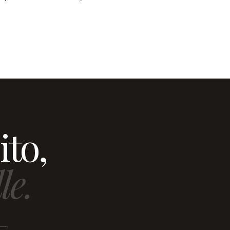
ito,
le.