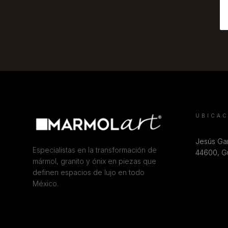
UBICA
Jesús Gar
Especialistas en la transformación de
44600, Gu
mármol, granito y ónix en piezas que
definen espacios de lujo en todo
México.