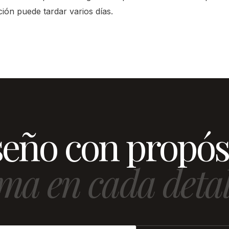
ión puede tardar varios días.
eño con propós
ma en cada detal