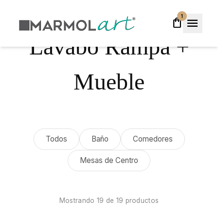
1
menu
shopping_bag
close
Lavabo Rampa +
Mueble
Todos
Baño
Comedores
Mesas de Centro
Mostrando
19
de
19
productos