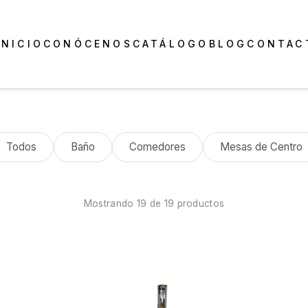
INICIO
CONÓCENOS
CATÁLOGO
BLOG
CONTAC
Lavabo Rampa + Muebl
Todos
Baño
Comedores
Mesas de Centro
Mostrando
19
de
19
productos